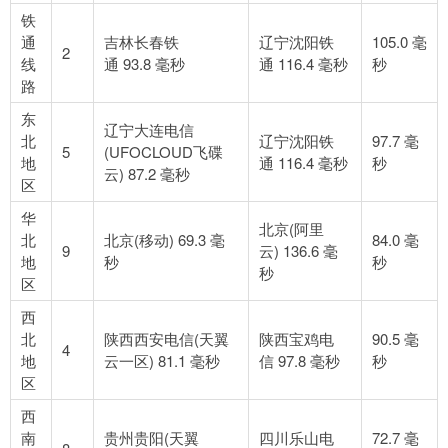
铁
通
吉林长春铁
辽宁沈阳铁
105.0 毫
2
线
通 93.8 毫秒
通 116.4 毫秒
秒
路
东
辽宁大连电信
北
辽宁沈阳铁
97.7 毫
5
(UFOCLOUD飞碟
地
通 116.4 毫秒
秒
云) 87.2 毫秒
区
华
北京(阿里
北
北京(移动) 69.3 毫
84.0 毫
9
云) 136.6 毫
地
秒
秒
秒
区
西
北
陕西西安电信(天翼
陕西宝鸡电
90.5 毫
4
地
云一区) 81.1 毫秒
信 97.8 毫秒
秒
区
西
南
贵州贵阳(天翼
四川乐山电
72.7 毫