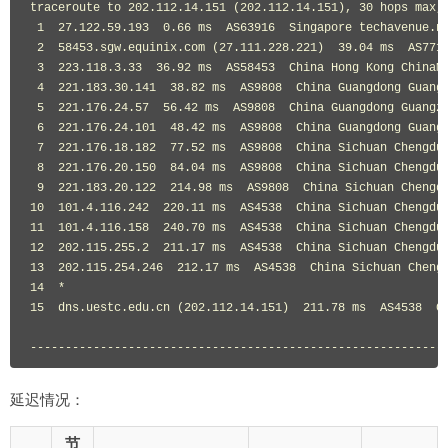
traceroute to 
202.112
.
14.151
(
202.112
.
14.151
),
30
 hops max
,
1
27.122
.
59.193
0.66
 ms  AS63916  
Singapore
 techavenue
.
ne
2
58453.sgw
.
equinix
.
com 
(
27.111
.
228.221
)
39.04
 ms  AS771
3
223.118
.
3.33
36.92
 ms  AS58453  
China
Hong
Kong
ChinaM
4
221.183
.
30.141
38.82
 ms  AS9808  
China
Guangdong
Guang
5
221.176
.
24.57
56.42
 ms  AS9808  
China
Guangdong
Guangz
6
221.176
.
24.101
48.42
 ms  AS9808  
China
Guangdong
Guang
7
221.176
.
18.182
77.52
 ms  AS9808  
China
Sichuan
Chengdu
8
221.176
.
20.150
84.04
 ms  AS9808  
China
Sichuan
Chengdu
9
221.183
.
20.122
214.98
 ms  AS9808  
China
Sichuan
Chengd
10
101.4
.
116.242
220.11
 ms  AS4538  
China
Sichuan
Chengdu
11
101.4
.
116.158
240.70
 ms  AS4538  
China
Sichuan
Chengdu
12
202.115
.
255.2
211.17
 ms  AS4538  
China
Sichuan
Chengdu
13
202.115
.
254.246
212.17
 ms  AS4538  
China
Sichuan
Cheng
14
*
15
  dns
.
uestc
.
edu
.
cn 
(
202.112
.
14.151
)
211.78
 ms  AS4538  
C
-----------------------------------------------------------
延迟情况：
节