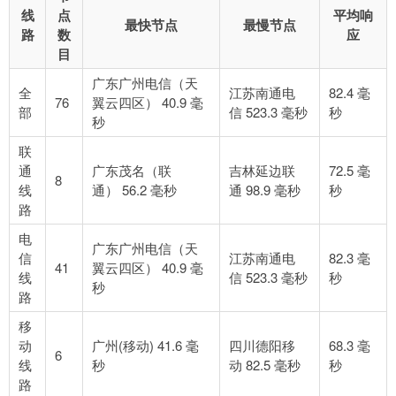
线
点
平均响
最快节点
最慢节点
路
数
应
目
广东广州电信（天
全
江苏南通电
82.4 毫
76
翼云四区） 40.9 毫
部
信 523.3 毫秒
秒
秒
联
通
广东茂名（联
吉林延边联
72.5 毫
8
线
通） 56.2 毫秒
通 98.9 毫秒
秒
路
电
广东广州电信（天
信
江苏南通电
82.3 毫
41
翼云四区） 40.9 毫
线
信 523.3 毫秒
秒
秒
路
移
动
广州(移动) 41.6 毫
四川德阳移
68.3 毫
6
线
秒
动 82.5 毫秒
秒
路