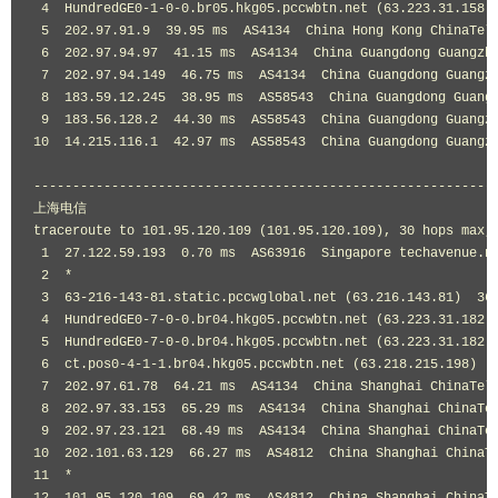
4
HundredGE0
-
1
-
0
-
0.br05.hkg05.pccwbtn
.
net 
(
63.223
.
31.158
)
5
202.97
.
91.9
39.95
 ms  AS4134  
China
Hong
Kong
ChinaTel
6
202.97
.
94.97
41.15
 ms  AS4134  
China
Guangdong
Guangzh
7
202.97
.
94.149
46.75
 ms  AS4134  
China
Guangdong
Guangz
8
183.59
.
12.245
38.95
 ms  AS58543  
China
Guangdong
Guang
9
183.56
.
128.2
44.30
 ms  AS58543  
China
Guangdong
Guangz
10
14.215
.
116.1
42.97
 ms  AS58543  
China
Guangdong
Guangz
-----------------------------------------------------------
上海电信
traceroute to 
101.95
.
120.109
(
101.95
.
120.109
),
30
 hops max
,
1
27.122
.
59.193
0.70
 ms  AS63916  
Singapore
 techavenue
.
ne
2
*
3
63
-
216
-
143
-
81.static
.
pccwglobal
.
net 
(
63.216
.
143.81
)
36
4
HundredGE0
-
7
-
0
-
0.br04.hkg05.pccwbtn
.
net 
(
63.223
.
31.182
)
5
HundredGE0
-
7
-
0
-
0.br04.hkg05.pccwbtn
.
net 
(
63.223
.
31.182
)
6
  ct
.
pos0
-
4
-
1
-
1.br04.hkg05.pccwbtn
.
net 
(
63.218
.
215.198
)
7
202.97
.
61.78
64.21
 ms  AS4134  
China
Shanghai
ChinaTel
8
202.97
.
33.153
65.29
 ms  AS4134  
China
Shanghai
ChinaTe
9
202.97
.
23.121
68.49
 ms  AS4134  
China
Shanghai
ChinaTe
10
202.101
.
63.129
66.27
 ms  AS4812  
China
Shanghai
ChinaT
11
*