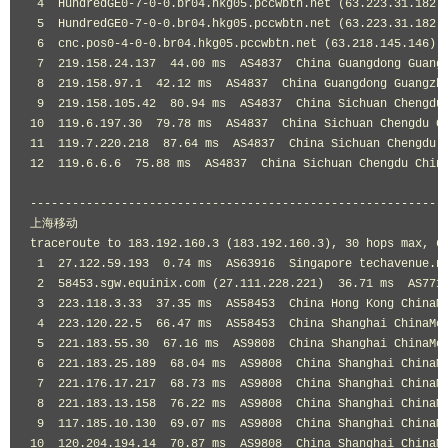
4
HundredGE0
-
7
-
0
-
0.br04.hkg05.pccwbtn
.
net 
(
63.223
.
31.182
)
5
HundredGE0
-
7
-
0
-
0.br04.hkg05.pccwbtn
.
net 
(
63.223
.
31.182
)
6
  cnc
.
pos0
-
4
-
0
-
0.br04.hkg05.pccwbtn
.
net 
(
63.218
.
145.146
)
7
219.158
.
24.137
44.00
 ms  AS4837  
China
Guangdong
Guang
8
219.158
.
97.1
42.12
 ms  AS4837  
China
Guangdong
Guangzh
9
219.158
.
105.42
80.94
 ms  AS4837  
China
Sichuan
Chengdu
10
119.6
.
197.30
79.78
 ms  AS4837  
China
Sichuan
Chengdu
C
11
119.7
.
220.218
87.64
 ms  AS4837  
China
Sichuan
Chengdu
12
119.6
.
6.6
75.88
 ms  AS4837  
China
Sichuan
Chengdu
Chin
-----------------------------------------------------------
上海移动
traceroute to 
183.192
.
160.3
(
183.192
.
160.3
),
30
 hops max
,
6
1
27.122
.
59.193
0.74
 ms  AS63916  
Singapore
 techavenue
.
ne
2
58453.sgw
.
equinix
.
com 
(
27.111
.
228.221
)
36.71
 ms  AS771
3
223.118
.
3.33
37.35
 ms  AS58453  
China
Hong
Kong
ChinaM
4
223.120
.
22.5
66.47
 ms  AS58453  
China
Shanghai
ChinaMo
5
221.183
.
55.30
67.16
 ms  AS9808  
China
Shanghai
ChinaMo
6
221.183
.
25.189
68.04
 ms  AS9808  
China
Shanghai
ChinaM
7
221.176
.
17.217
68.73
 ms  AS9808  
China
Shanghai
ChinaM
8
221.183
.
13.158
76.22
 ms  AS9808  
China
Shanghai
ChinaM
9
117.185
.
10.130
69.07
 ms  AS9808  
China
Shanghai
ChinaM
10
120.204
.
194.14
70.87
 ms  AS9808  
China
Shanghai
ChinaM