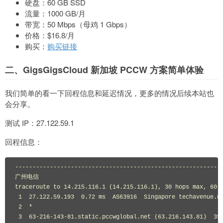
硬盘：60 GB SSD
流量：1000 GB/月
带宽：50 Mbps（母鸡 1 Gbps）
价格：$16.8/月
购买：
购买链接
二、GigsGigsCloud 新加坡 PCCW 方案简单体验
我们简单的看一下回程信息和延迟情况，更多的情况后续本站也
会分享。
测试 IP：27.122.59.1
回程信息：
-----------------------------------------------------------
广州电信
traceroute to 
14.215
.
116.1
(
14.215
.
116.1
),
30
 hops max
,
60
1
27.122
.
59.193
0.72
 ms  AS63916  
Singapore
 techavenue
.
ne
2
*
3
63
-
216
-
143
-
81.static
.
pccwglobal
.
net 
(
63.216
.
143.81
)
35