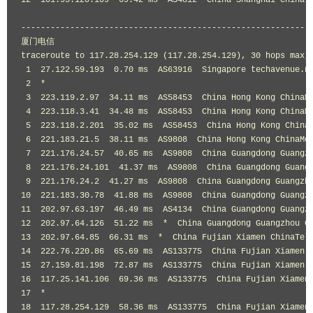
12
101.95
.
120.109
69.42
 ms  AS4812  
China
Shanghai
ChinaT
-----------------------------------------------------------
厦门电信
traceroute to 
117.28
.
254.129
(
117.28
.
254.129
),
30
 hops max
,
1
27.122
.
59.193
0.70
 ms  AS63916  
Singapore
 techavenue
.
ne
2
*
3
223.119
.
2.97
34.11
 ms  AS58453  
China
Hong
Kong
ChinaM
4
223.118
.
3.41
34.48
 ms  AS58453  
China
Hong
Kong
ChinaM
5
223.118
.
2.201
35.02
 ms  AS58453  
China
Hong
Kong
China
6
221.183
.
21.5
38.11
 ms  AS9808  
China
Hong
Kong
ChinaMo
7
221.176
.
24.57
40.65
 ms  AS9808  
China
Guangdong
Guangz
8
221.176
.
24.101
41.37
 ms  AS9808  
China
Guangdong
Guang
9
221.176
.
24.2
41.27
 ms  AS9808  
China
Guangdong
Guangzh
10
221.183
.
30.78
41.88
 ms  AS9808  
China
Guangdong
Guangz
11
202.97
.
63.197
46.49
 ms  AS4134  
China
Guangdong
Guangz
12
202.97
.
64.126
51.22
 ms  
*
China
Guangdong
Guangzhou
C
13
202.97
.
64.85
66.31
 ms  
*
China
Fujian
Xiamen
ChinaTel
14
222.76
.
220.86
65.69
 ms  AS133775  
China
Fujian
Xiamen
15
27.159
.
81.198
72.87
 ms  AS133775  
China
Fujian
Xiamen
16
117.25
.
141.106
69.36
 ms  AS133775  
China
Fujian
Xiamen
17
*
18
117.28
.
254.129
58.36
 ms  AS133775  
China
Fujian
Xiamen