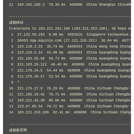
11
183.192
.
160.3
70.39
 ms  AS9808  
China
Shanghai
ChinaMo
-----------------------------------------------------------
成都移动
traceroute to 
183.221
.
253.100
(
183.221
.
253.100
),
30
 hops ma
1
27.122
.
59.193
0.60
 ms  AS63916  
Singapore
 techavenue
.
ne
2
58453.sgw
.
equinix
.
com 
(
27.111
.
228.221
)
36.04
 ms  AS771
3
223.118
.
3.33
35.74
 ms  AS58453  
China
Hong
Kong
ChinaM
4
223.120
.
2.14
43.40
 ms  AS58453  
China
Guangdong
Guangz
5
221.183
.
55.58
59.73
 ms  AS9808  
China
Guangdong
Guangz
6
221.183
.
25.122
40.40
 ms  AS9808  
China
Guangdong
Guang
7
221.176
.
24.5
54.44
 ms  AS9808  
China
Guangdong
Guangzh
8
221.176
.
18.57
52.54
 ms  AS9808  
China
Guangdong
Guangz
9
*
10
221.176
.
27.9
76.29
 ms  AS9808  
China
Sichuan
Chengdu
C
11
221.183
.
19.42
76.71
 ms  AS9808  
China
Sichuan
Chengdu
12
183.221
.
32.30
80.06
 ms  AS9808  
China
Sichuan
Chengdu
13
223.87
.
85.54
78.72
 ms  AS9808  
China
Sichuan
Chengdu
C
14
183.221
.
253.100
82.41
 ms  AS9808  
China
Sichuan
Chengd
-----------------------------------------------------------
成都教育网