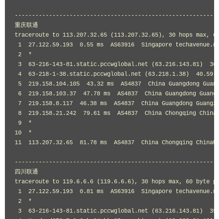
-----------------------------------------------------------
重庆联通
traceroute to 
113.207
.
32.65
(
113.207
.
32.65
),
30
 hops max
,
6
1
27.122
.
59.193
0.55
 ms  AS63916  
Singapore
 techavenue
.
ne
2
*
3
63
-
216
-
143
-
81.static
.
pccwglobal
.
net 
(
63.216
.
143.81
)
36
4
63
-
218
-
1
-
38.static
.
pccwglobal
.
net 
(
63.218
.
1.38
)
40.59
 
5
219.158
.
104.105
43.32
 ms  AS4837  
China
Guangdong
Guan
6
219.158
.
103.37
47.78
 ms  AS4837  
China
Guangdong
Guang
7
219.158
.
8.117
46.38
 ms  AS4837  
China
Guangdong
Guangz
8
219.158
.
21.242
79.61
 ms  AS4837  
China
Chongqing
China
9
*
10
*
11
113.207
.
32.65
81.78
 ms  AS4837  
China
Chongqing
ChinaU
-----------------------------------------------------------
四川联通
traceroute to 
119.6
.
6.6
(
119.6
.
6.6
),
30
 hops max
,
60
byte
 pa
1
27.122
.
59.193
0.81
 ms  AS63916  
Singapore
 techavenue
.
ne
2
*
3
63
-
216
-
143
-
81.static
.
pccwglobal
.
net 
(
63.216
.
143.81
)
35