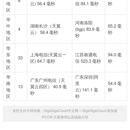
8
地
云) 56.4 毫秒
信 84.1 毫秒
秒
区
华
河南洛阳
中
湖南长沙（天翼
65.2 毫
4
(bgp) 83.9 毫
地
云） 58.4 毫秒
秒
秒
区
华
东
上海电信(天翼云一
江苏南通电
94.0 毫
33
地
区) 64.7 毫秒
信 523.3 毫秒
秒
区
华
广东深圳(阿
广东广州电信（天
南
里
54.4 毫
13
翼云四区） 40.9 毫
地
云) 141.1 毫
秒
秒
区
秒
未经允许不得转载：
GigsGigsCloud中文网
»
GigsGigsCloud 新加坡
PCCW 方案整理以及线路介绍