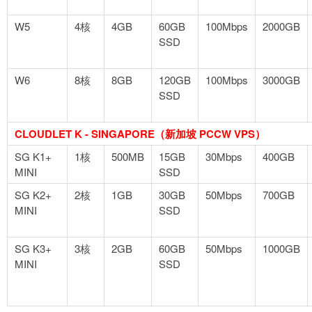
W5
4核
4GB
60GB
100Mbps
2000GB
SSD
W6
8核
8GB
120GB
100Mbps
3000GB
SSD
CLOUDLET K - SINGAPORE（新加坡 PCCW VPS）
SG K1+
1核
500MB
15GB
30Mbps
400GB
MINI
SSD
SG K2+
2核
1GB
30GB
50Mbps
700GB
MINI
SSD
SG K3+
3核
2GB
60GB
50Mbps
1000GB
MINI
SSD