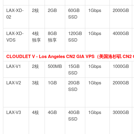
LAX-XD-
2核
2GB
60GB
1Gbps
2000GB
02
SSD
LAX-XD-
4核
8GB
120GB
1Gbps
4000GB
VDS
独享
独享
SSD
CLOUDLET V - Los Angeles CN2 GIA VPS（美国洛杉矶 CN2 
LAX-V1
2核
500MB
15GB
1Gbps
1000GB
SSD
LAX-V2
3核
1GB
20GB
1Gbps
2000GB
SSD
LAX-V3
4核
4GB
40GB
1Gbps
3000GB
SSD