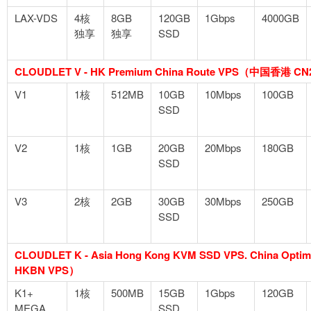
LAX-VDS
4核
8GB
120GB
1Gbps
4000GB
独享
独享
SSD
CLOUDLET V - HK Premium China Route VPS（中国香港 CN
V1
1核
512MB
10GB
10Mbps
100GB
SSD
V2
1核
1GB
20GB
20Mbps
180GB
SSD
V3
2核
2GB
30GB
30Mbps
250GB
SSD
CLOUDLET K - Asia Hong Kong KVM SSD VPS. China Op
HKBN VPS）
K1+
1核
500MB
15GB
1Gbps
120GB
MEGA
SSD