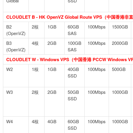
Global
SSD
CLOUDLET B - HK OpenVZ Global Route VPS（中国香港非
B2
2核
1GB
60GB
100Mbps
1500GB
(OpenVZ)
SAS
B3
4核
2GB
100GB
100Mbps
2000GB
(OpenVZ)
SAS
CLOUDLET W - Windows VPS（中国香港 PCCW Windows V
W2
1核
1GB
40GB
100Mbps
500GB
SSD
W3
2核
2GB
50GB
100Mbps
1000GB
SSD
W4
4核
4GB
60GB
100Mbps
1000GB
SSD