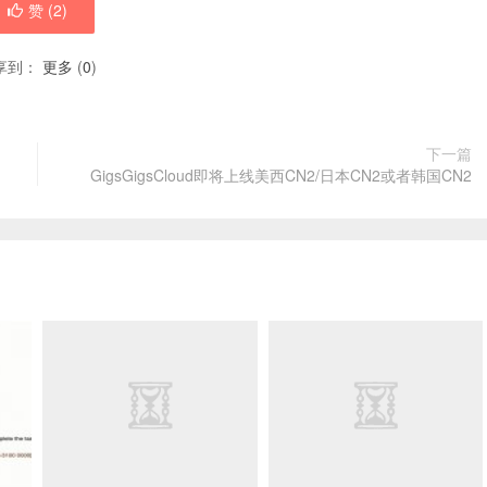
赞 (
2
)
享到：
更多
(
0
)
下一篇
GigsGigsCloud即将上线美西CN2/日本CN2或者韩国CN2